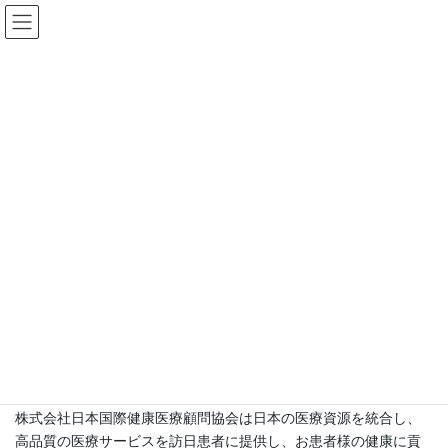
コ
ナ
株式会社日本国際健康医療顧問
ン
ビ
協会
テ
ゲ
ン
ー
ツ
シ
会社案内
へ
ョ
ス
ン
キ
に
HOME
会社案内
ッ
移
プ
動
ご挨拶
2010年6月に日本で新成長戦略におてい国際医療交流（外国人患者
の受け入れ）を促進することが決定され、2013年度の本格受入開
始に向けて、関係省庁や地方自治体、企業、医療機関等において
様々な検討や取り組みが始まっている。
近年急劇に発展してきて日本での医療ツーリズムの状況に応じ、
株式会社日本国際健康医療顧問協会は日本の医療資源を統合し、
高品質の医療サービスを訪日患者に提供し、お患者様の健康に貢